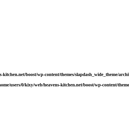
s-kitchen.net/boost/wp-content/themes/slapdash_wide_theme/arch
home/users/0/kixy/web/heavens-kitchen.net/boost/wp-content/the