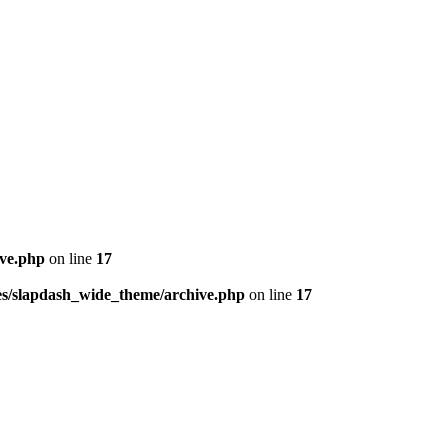
ive.php
on line
17
mes/slapdash_wide_theme/archive.php
on line
17