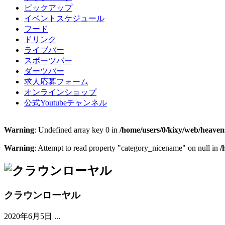
ピックアップ
イベントスケジュール
フード
ドリンク
ライブバー
スポーツバー
ダーツバー
求人応募フォーム
オンラインショップ
公式Youtubeチャンネル
Warning
: Undefined array key 0 in
/home/users/0/kixy/web/heaven
Warning
: Attempt to read property "category_nicename" on null in
/
クラウンローヤル
2020年6月5日
...