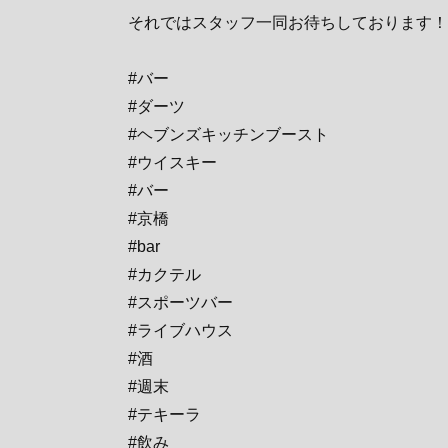
それではスタッフ一同お待ちしております！
#バー
#ダーツ
#ヘブンズキッチンブースト
#ウイスキー
#バー
#京橋
#bar
#カクテル
#スポーツバー
#ライブハウス
#酒
#週末
#テキーラ
#飲み