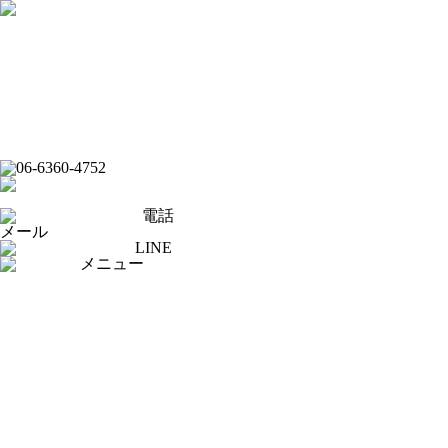
フード
ドリンク
ライブバー
イベントスケジュール
スポーツバー
ダーツバー
オンラインショップ
電話
メール
LINE
メニュー
[×]閉じる
トップページ
ピックアップ
イベントスケジュール
フード
ドリンク
ライブバー
スポーツバー
ダーツバー
求人応募フォーム
オンラインショップ