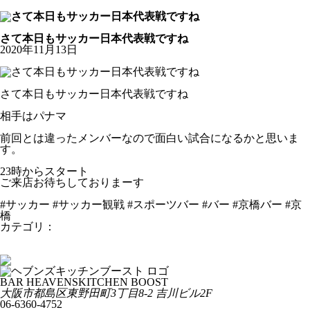
公式Youtubeチャンネル
お知らせ
さて本日もサッカー日本代表戦ですね
2020年11月13日
さて本日もサッカー日本代表戦ですね
相手はパナマ
前回とは違ったメンバーなので面白い試合になるかと思いま
す。
23時からスタート
ご来店お待ちしておりまーす
#サッカー #サッカー観戦 #スポーツバー #バー #京橋バー #京
橋
カテゴリ：
お知らせ
さて入荷いたしました。
さて週末土曜日です
BAR HEAVENSKITCHEN BOOST
大阪市都島区東野田町3丁目8-2 吉川ビル2F
06-6360-4752