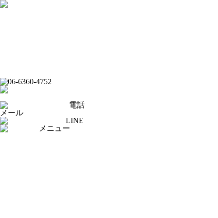
フード
ドリンク
ライブバー
イベントスケジュール
スポーツバー
ダーツバー
オンラインショップ
電話
メール
LINE
メニュー
[×]閉じる
トップページ
ピックアップ
イベントスケジュール
フード
ドリンク
ライブバー
スポーツバー
ダーツバー
求人応募フォーム
オンラインショップ