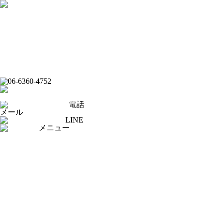
フード
ドリンク
ライブバー
イベントスケジュール
スポーツバー
ダーツバー
オンラインショップ
電話
メール
LINE
メニュー
[×]閉じる
トップページ
ピックアップ
イベントスケジュール
フード
ドリンク
ライブバー
スポーツバー
ダーツバー
求人応募フォーム
オンラインショップ