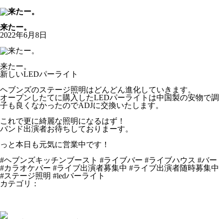
公式Youtubeチャンネル
お知らせ
来たー。
2022年6月8日
来たー。
新しいLEDパーライト
ヘブンズのステージ照明はどんどん進化していきます。
オープンしたてに購入したLEDパーライトは中国製の安物で調
子も良くなかったのでADJに交換いたします。
これで更に綺麗な照明になるはず！
バンド出演者お待ちしておりまーす。
っと本日も元気に営業中です！
#ヘブンズキッチンブースト #ライブバー #ライブハウス #バー
#カラオケバー #ライブ出演者募集中 #ライブ出演者随時募集中
#ステージ照明 #ledバーライト
カテゴリ：
お知らせ
昨夜はブラジル戦で負けてしまいましたが日本代表が良い試合
をしてくれましたね。
今週はスポーツイベント激しいですね。