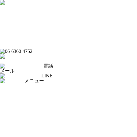
フード
ドリンク
ライブバー
イベントスケジュール
スポーツバー
ダーツバー
オンラインショップ
電話
メール
LINE
メニュー
[×]閉じる
トップページ
ピックアップ
イベントスケジュール
フード
ドリンク
ライブバー
スポーツバー
ダーツバー
求人応募フォーム
オンラインショップ