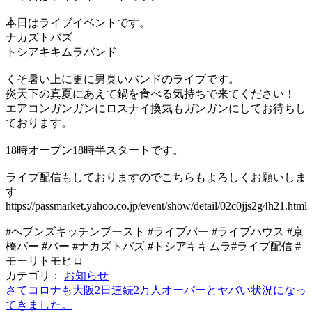
本日はライブイベントです。
ナカズトバズ
トシアキキムラバンド
くそ暑い上に更に男臭いバンドのライブです。
炎天下の真夏にあえて鍋を食べる気持ちで来てください！
エアコンガンガンにロスナイ換気もガンガンにしてお待ちし
ております。
18時オープン18時半スタートです。
ライブ配信もしておりますのでこちらもよろしくお願いしま
す
https://passmarket.yahoo.co.jp/event/show/detail/02c0jjs2g4h21.html
#ヘブンズキッチンブースト #ライブバー #ライブハウス #京
橋バー #バー #ナカズトバズ #トシアキキムラ#ライブ配信 #
モーリトモヒロ
カテゴリ：
お知らせ
さてコロナも大阪2日連続2万人オーバーとヤバい状況になっ
てきました。