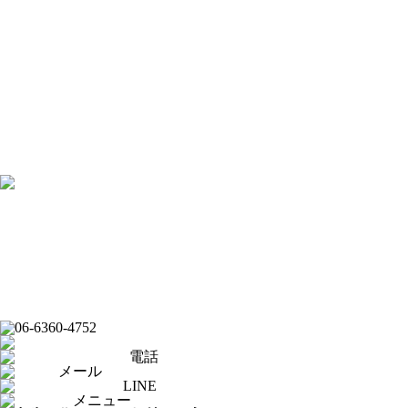
[×]閉じる
トップページ
ピックアップ
イベントスケジュール
フード
ドリンク
ライブバー
スポーツバー
ダーツバー
求人応募フォーム
オンラインショップ
公式Youtubeチャンネル
フード
ドリンク
ライブバー
イベントスケジュール
スポーツバー
ダーツバー
オンラインショップ
電話
メール
LINE
メニュー