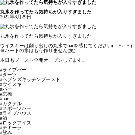
お知らせ
丸氷を作ってたら気持ちが入りすぎました
2022年8月29日
丸氷を作ってたら気持ちが入りすぎました
ウイスキーは削り出しの丸氷でbarを感じてください( =＾ω＾)
※ハートの氷はもう作りません(笑)
本日もブースト全開オープンしてます。
#ライブバー
#ダーツ
#ヘブンズキッチンブースト
#ウイスキー
#バー
#京橋
#bar
#カクテル
#スポーツバー
#ライブハウス
#酒
#ロックアイス
#テキーラ
#飲み