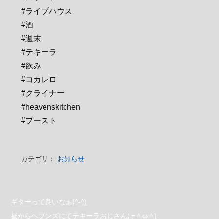
#ライブハウス
#酒
#週末
#テキーラ
#飲み
#コカレロ
#クライナー
#heavenskitchen
#ブースト
カテゴリ：
お知らせ
ギターって良いなぁ(^-^)
昼からヘブンズにてテキーラおじさん( =＾ω＾)