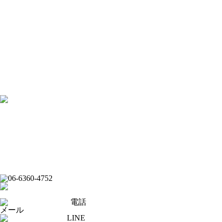
[×]閉じる
トップページ
ピックアップ
イベントスケジュール
フード
ドリンク
ライブバー
スポーツバー
ダーツバー
求人応募フォーム
オンラインショップ
公式Youtubeチャンネル
フード
ドリンク
ライブバー
イベントスケジュール
スポーツバー
ダーツバー
オンラインショップ
電話
メール
LINE