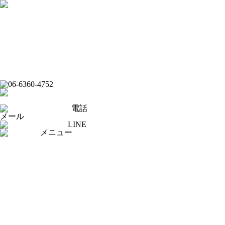
フード
ドリンク
ライブバー
イベントスケジュール
スポーツバー
ダーツバー
オンラインショップ
電話
メール
LINE
メニュー
[×]閉じる
トップページ
ピックアップ
イベントスケジュール
フード
ドリンク
ライブバー
スポーツバー
ダーツバー
求人応募フォーム
オンラインショップ