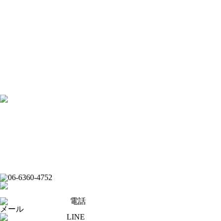
[×]閉じる
トップページ
ピックアップ
イベントスケジュール
フード
ドリンク
ライブバー
スポーツバー
ダーツバー
求人応募フォーム
オンラインショップ
公式Youtubeチャンネル
フード
ドリンク
ライブバー
イベントスケジュール
スポーツバー
ダーツバー
オンラインショップ
電話
メール
LINE