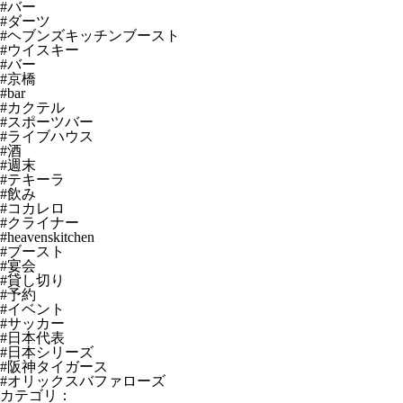
#バー
#ダーツ
#ヘブンズキッチンブースト
#ウイスキー
#バー
#京橋
#bar
#カクテル
#スポーツバー
#ライブハウス
#酒
#週末
#テキーラ
#飲み
#コカレロ
#クライナー
#heavenskitchen
#ブースト
#宴会
#貸し切り
#予約
#イベント
#サッカー
#日本代表
#日本シリーズ
#阪神タイガース
#オリックスバファローズ
カテゴリ：
お知らせ