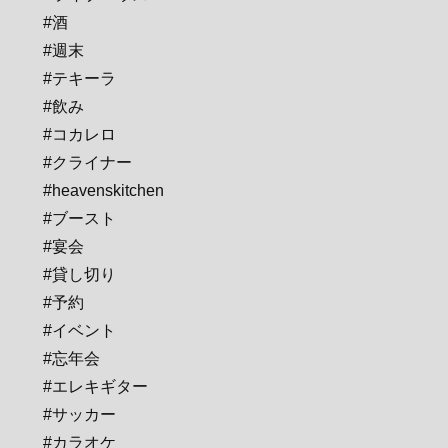
#酒
#週末
#テキーラ
#飲み
#コカレロ
#クライナー
#heavenskitchen
#ブースト
#宴会
#貸し切り
#予約
#イベント
#忘年会
#エレキギター
#サッカー
#カラオケ