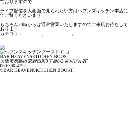
ておりますので
ライブ配信を大画面で見られたい方はヘブンズキッチン本店に
てご覧くださいませ
もちろん20時からは通常営業いたしますのでご来店お待ちして
おります
カテゴリ：
お知らせ
,
ピックアップ
,
ライブ配信
HeartfulFunks無観客ライブ
ナカズトバズ 2020.6.10
BAR HEAVENSKITCHEN BOOST
大阪市都島区東野田町3丁目8-2 吉川ビル2F
06-6360-4752
©BAR HEAVENSKITCHEN BOOST.