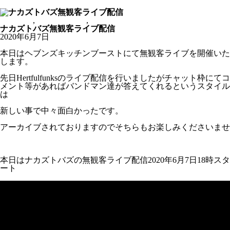
公式Youtubeチャンネル
お知らせ
,
ピックアップ
,
ライブ配信
ナカズトバズ無観客ライブ配信
2020年6月7日
本日はヘブンズキッチンブーストにて無観客ライブを開催いた
します。
先日Hertfulfunksのライブ配信を行いましたがチャット枠にてコ
メント等があればバンドマン達が答えてくれるというスタイル
は
新しい事で中々面白かったです。
アーカイブされておりますのでそちらもお楽しみくださいませ
https://youtu.be/3HM1kWdlO_o
本日はナカズトバズの無観客ライブ配信2020年6月7日18時スタ
ート