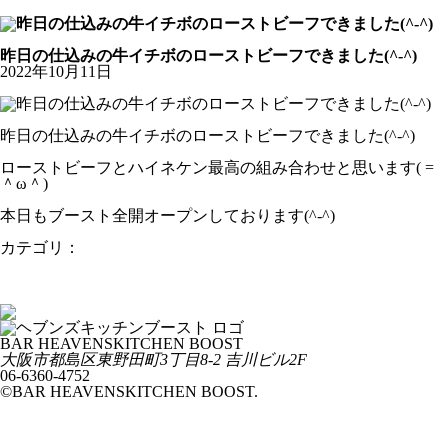
公式Youtubeチャンネル
お知らせ
昨日の仕込みの牛イチボのローストビーフできました(^-^)
2022年10月11日
昨日の仕込みの牛イチボのローストビーフできました(^-^)
ローストビーフとハイネケン最高の組み合わせと思います( =
＾ω＾)
本日もブースト全開オープンしております(^-^)
カテゴリ：
お知らせ
牛イチボ️脂身綺麗にとってしまって、美味しいローストビーフ
作っていきます️(^ー^)
今日から野球のクライマックスファイナル始まりました。
BAR HEAVENSKITCHEN BOOST
大阪市都島区東野田町3丁目8-2 吉川ビル2F
06-6360-4752
©BAR HEAVENSKITCHEN BOOST.