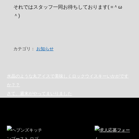
それではスタッフ一同お待ちしております( =＾ω
＾)
カテゴリ：
お知らせ
水晶のような丸アイスで美味しくロックウイスキーいかがです
か？？
さて、週末がやってまいりました