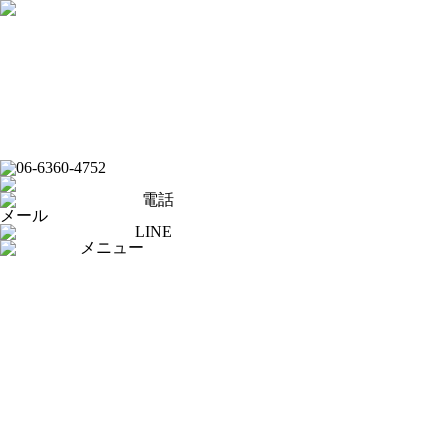
フード
ドリンク
ライブバー
イベントスケジュール
スポーツバー
ダーツバー
オンラインショップ
電話
メール
LINE
メニュー
[×]閉じる
トップページ
ピックアップ
イベントスケジュール
フード
ドリンク
ライブバー
スポーツバー
ダーツバー
求人応募フォーム
オンラインショップ
公式Youtubeチャンネル