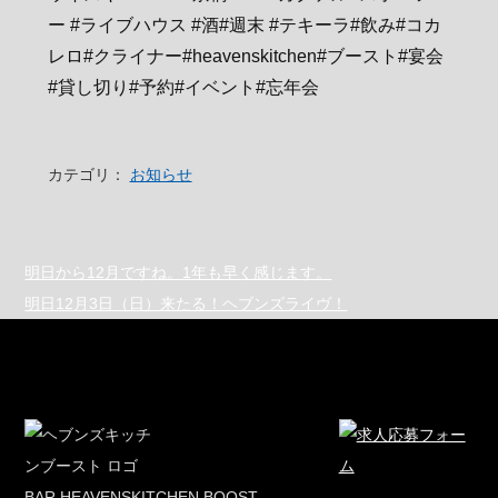
ー #ライブハウス #酒#週末 #テキーラ#飲み#コカ
レロ#クライナー#heavenskitchen#ブースト#宴会
#貸し切り#予約#イベント#忘年会
カテゴリ：
お知らせ
明日から12月ですね。1年も早く感じます。
明日12月3日（日）来たる！ヘブンズライヴ！
BAR HEAVENSKITCHEN BOOST