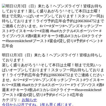
明日12月3日（日）来たる！ヘブンズライヴ！皆様お待ちし
ております！
楽しく盛りあがろう^ ^そして本日は土曜！朝まで元気いっ
ぱいオープンしております！スタッフ一同お待ちしておりま
す！ライヴ予約忘年会予約は0663604752までご連絡ください
ませ。#バー#ダーツ#ヘブンズキッチンブースト#ウイスキー
#バー#京橋 #bar#カクテル#スポーツバー #ライブハウス #酒#
週末 #テキーラ#飲み#コカレロ#クライナー#heavenskitchen#
ブースト#宴会#貸し切り#予約#イベント#忘年会
カテゴリ：
お知らせ
今日から12月ですね。1年も早く感じます。